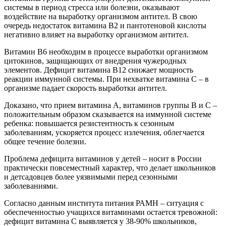
системы в период стресса или болезни, оказывают
воздействие на выработку организмом антител. В свою
очередь недостаток витамина B2 и пантотеновой кислоты
негативно влияет на выработку организмом антител.
Витамин B6 необходим в процессе выработки организмом
цитокинов, защищающих от внедрения чужеродных
элементов. Дефицит витамина B12 снижает мощность
реакции иммунной системы. При нехватке витамина C – в
организме падает скорость выработки антител.
Доказано, что прием витамина A, витаминов группы B и C –
положительным образом сказывается на иммунной системе
ребенка: повышается резистентность к сезонным
заболеваниям, ускоряется процесс излечения, облегчается
общее течение болезни.
Проблема дефицита витаминов у детей – носит в России
практически повсеместный характер, что делает школьников
и детсадовцев более уязвимыми перед сезонными
заболеваниями.
Согласно данным института питания РАМН – ситуация с
обеспеченностью учащихся витаминами остается тревожной:
дефицит витамина C выявляется у 38-90% школьников,