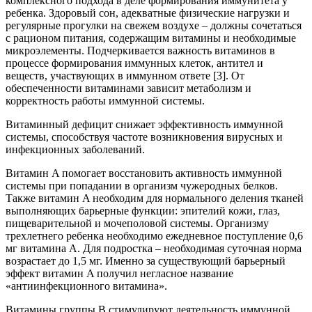
комплексного подхода в деле формирования иммунитета у
ребенка. Здоровый сон, адекватные физические нагрузки и
регулярные прогулки на свежем воздухе – должны сочетаться
с рационом питания, содержащим витамины и необходимые
микроэлементы. Подчеркивается важность витаминов в
процессе формирования иммунных клеток, антител и
веществ, участвующих в иммунном ответе [3]. От
обеспеченности витаминами зависит метаболизм и
корректность работы иммунной системы.
Витаминный дефицит снижает эффективность иммунной
системы, способствуя частоте возникновения вирусных и
инфекционных заболеваний.
Витамин A помогает восстановить активность иммунной
системы при попадании в организм чужеродных белков.
Также витамин A необходим для нормального деления тканей
выполняющих барьерные функции: эпителий кожи, глаз,
пищеварительной и мочеполовой системы. Организму
трехлетнего ребенка необходимо ежедневное поступление 0,6
мг витамина А. Для подростка – необходимая суточная норма
возрастает до 1,5 мг. Именно за существующий барьерный
эффект витамин A получил негласное название
«антиинфекционного витамина».
Витамины группы B стимулируют деятельность иммунной