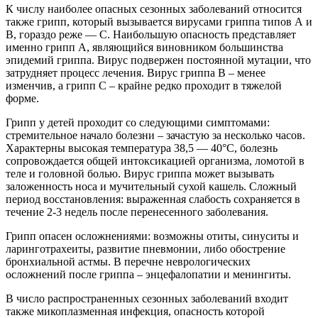
К числу наиболее опасных сезонных заболеваний относится
также грипп, который вызывается вирусами гриппа типов А и
В, гораздо реже — С. Наибольшую опасность представляет
именно грипп А, являющийся виновником большинства
эпидемий гриппа. Вирус подвержен постоянной мутации, что
затрудняет процесс лечения. Вирус гриппа B – менее
изменчив, а грипп C – крайне редко проходит в тяжелой
форме.
Грипп у детей проходит со следующими симптомами:
стремительное начало болезни – зачастую за несколько часов.
Характерны высокая температура 38,5 — 40°C, болезнь
сопровождается общей интоксикацией организма, ломотой в
теле и головной болью. Вирус гриппа может вызывать
заложенность носа и мучительный сухой кашель. Сложный
период восстановления: выраженная слабость сохраняется в
течение 2-3 недель после перенесенного заболевания.
Грипп опасен осложнениями: возможны отиты, синуситы и
ларинготрахеиты, развитие пневмонии, либо обострение
бронхиальной астмы. В перечне неврологических
осложнений после гриппа – энцефалопатии и менингиты.
В число распространенных сезонных заболеваний входит
также микоплазменная инфекция, опасность которой