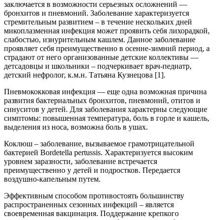
заключается в возможности серьезных осложнений —
бронхитов и пневмоний. Заболевание характеризуется
стремительным развитием – в течение нескольких дней
микоплазменная инфекция может проявить себя лихорадкой,
слабостью, изнурительным кашлем. Данное заболевание
проявляет себя преимущественно в осенне-зимний период, а
страдают от него организованные детские коллективы —
детсадовцы и школьники – подчеркивает врач-педиатр,
детский нефролог, к.м.н. Татьяна Кузнецова [1].
Пневмококковая инфекция — еще одна возможная причина
развития бактериальных бронхитов, пневмоний, отитов и
синуситов у детей. Для заболевания характерны следующие
симптомы: повышенная температура, боль в горле и кашель,
выделения из носа, возможна боль в ушах.
Коклюш – заболевание, вызываемое грамотрицательной
бактерией Bordetella pertussis. Характеризуется высоким
уровнем заразности, заболевание встречается
преимущественно у детей и подростков. Передается
воздушно-капельным путем.
Эффективным способом противостоять большинству
распространенных сезонных инфекций – является
своевременная вакцинация. Поддержание крепкого