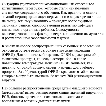
Ситуацию усугубляет психоэмоциональный стресс из-за
когнитивных перегрузок, которые стали неизбежным
спутником современного обучения. Как правило, в осенне-
зимний период происходят перемены и в характере питания:
на смену летнему изобилию – приходит более скудный
сезонный рацион, способствующий развитию дефицита
витаминов в организме ребенка. Совокупность
вышеперечисленных факторов ведет к снижению иммунитета
и росту сезонной заболеваемости у детей.
К числу наиболее распространенных сезонных заболеваний
относятся острые респираторные вирусные инфекции
(ОРВИ). Для клинической картины ОРВИ характерны общие
симптомы простуды, кашель, насморк, боль в горле,
повышение температуры. Лечение ОРВИ занимает, как
правило, от одной до двух недель, нарушая ход учебного
процесса. За аббревиатурой ОРВИ скрываются заболевания,
которые могут быть вызваны более чем 300 разновидностями
вирусов.
Наибольшее распространение среди детей младшего возраста
(детсадовцев) имеет респираторно-синцитиальный вирус или
РСВ, болезнь протекает с симптомами схожими с
воспалением верхних дыхательных путей.