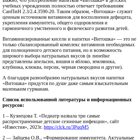
Важно, что употребление напитков «Витошка» в детских
учебных учреждениях полностью отвечает требованиям
СанПиН 2.3/2.4.3590-20. Таким образом, «Витошка» служит
ценным источником витаминов для восполнения дефицита,
укрепления иммунитета, общего оздоровления и
гармоничного умственного и физического развития детей.
Витаминизированные кисели и напитки «Витошка» — это не
только сбалансированный комплекс витаминов необходимых
для полноценного детского питания, но и возможность
широкого выбора натуральных вкусов (в линейке
представлены апельсин, вишня и яблоко, земляника,
клубника, клюква, персик, черная смородина и другие).
А благодаря разнообразию натуральных вкусов напитки
«Витошка» придутся по душе даже самым взыскательным
маленьким гурманам.
Список использованной литературы и информационных
ресурсов:
1 – Кузнецова Т. «Педиатр назвала три самые
распространенные детские сезонные инфекции», сайт
«Известия», 2023г.
https://clck.ru/3PqqM5
2 — Зайцева О.В., «Формирование иммунитета. Актуальные