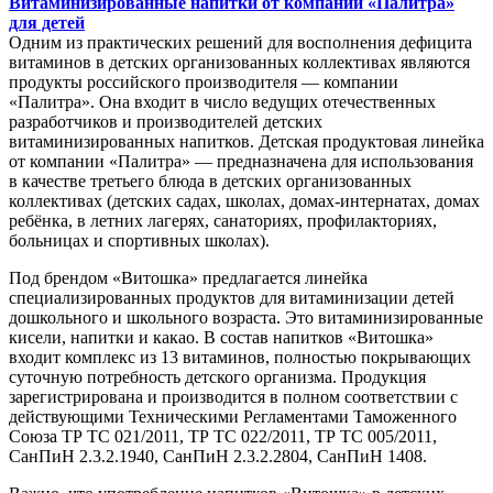
Витаминизированные напитки от компании «Палитра»
для детей
Одним из практических решений для восполнения дефицита
витаминов в детских организованных коллективах являются
продукты российского производителя — компании
«Палитра». Она входит в число ведущих отечественных
разработчиков и производителей детских
витаминизированных напитков. Детская продуктовая линейка
от компании «Палитра» — предназначена для использования
в качестве третьего блюда в детских организованных
коллективах (детских садах, школах, домах-интернатах, домах
ребёнка, в летних лагерях, санаториях, профилакториях,
больницах и спортивных школах).
Под брендом «Витошка» предлагается линейка
специализированных продуктов для витаминизации детей
дошкольного и школьного возраста. Это витаминизированные
кисели, напитки и какао. В состав напитков «Витошка»
входит комплекс из 13 витаминов, полностью покрывающих
суточную потребность детского организма. Продукция
зарегистрирована и производится в полном соответствии с
действующими Техническими Регламентами Таможенного
Союза ТР ТС 021/2011, ТР ТС 022/2011, ТР ТС 005/2011,
СанПиН 2.3.2.1940, СанПиН 2.3.2.2804, СанПиН 1408.