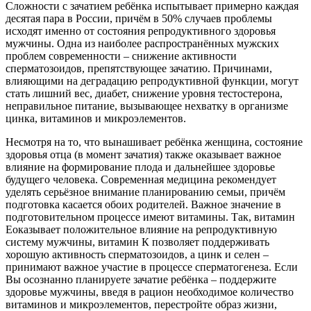
Сложности с зачатием ребёнка испытывает примерно каждая
десятая пара в России, причём в 50% случаев проблемы
исходят именно от состояния репродуктивного здоровья
мужчины. Одна из наиболее распространённых мужских
проблем современности – снижение активности
сперматозоидов, препятствующее зачатию. Причинами,
влияющими на деградацию репродуктивной функции, могут
стать лишний вес, диабет, снижение уровня тестостерона,
неправильное питание, вызывающее нехватку в организме
цинка, витаминов и микроэлементов.
Несмотря на то, что вынашивает ребёнка женщина, состояние
здоровья отца (в момент зачатия) также оказывает важное
влияние на формирование плода и дальнейшее здоровье
будущего человека. Современная медицина рекомендует
уделять серьёзное внимание планированию семьи, причём
подготовка касается обоих родителей. Важное значение в
подготовительном процессе имеют витамины. Так, витамин
Eоказывает положительное влияние на репродуктивную
систему мужчины, витамин К позволяет поддерживать
хорошую активность сперматозоидов, а цинк и селен –
принимают важное участие в процессе сперматогенеза. Если
Вы осознанно планируете зачатие ребёнка – поддержите
здоровье мужчины, введя в рацион необходимое количество
витаминов и микроэлементов, перестройте образ жизни,