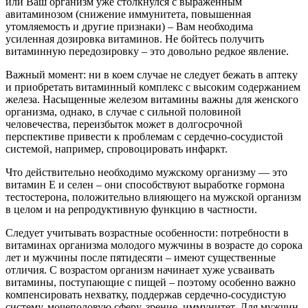
или Ваш организм уже столкнулся с выраженным
авитаминозом (снижение иммунитета, повышенная
утомляемость и другие признаки) – Вам необходима
усиленная дозировка витаминов. Не бойтесь получить
витаминную передозировку – это довольно редкое явление.
Важный момент: ни в коем случае не следует бежать в аптеку
и приобретать витаминный комплекс с высоким содержанием
железа. Насыщенные железом витамины важны для женского
организма, однако, в случае с сильной половиной
человечества, переизбыток может в долгосрочной
перспективе привести к проблемам с сердечно-сосудистой
системой, например, спровоцировать инфаркт.
Что действительно необходимо мужскому организму — это
витамин Е и селен – они способствуют выработке гормона
тестостерона, положительно влияющего на мужской организм
в целом и на репродуктивную функцию в частности.
Следует учитывать возрастные особенности: потребности в
витаминах организма молодого мужчины в возрасте до сорока
лет и мужчины после пятидесяти – имеют существенные
отличия. С возрастом организм начинает хуже усваивать
витамины, поступающие с пищей – поэтому особенно важно
компенсировать нехватку, поддержав сердечно-сосудистую
систему, мочеполовую сферу, зрение, иммунитет. Для мужчин