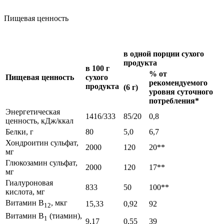
Пищевая ценность
в одной порции сухого
продукта
в 100 г
% от
Пищевая ценность
сухого
рекомендуемого
продукта
(6 г)
уровня суточного
потребления*
Энергетическая
1416/333
85/20
0,8
ценность, кДж/ккал
Белки, г
80
5,0
6,7
Хондроитин сульфат,
2000
120
20**
мг
Глюкозамин сульфат,
2000
120
17**
мг
Гиалуроновая
833
50
100**
кислота, мг
Витамин В
, мкг
15,33
0,92
92
12
Витамин В
(тиамин),
1
9,17
0,55
39