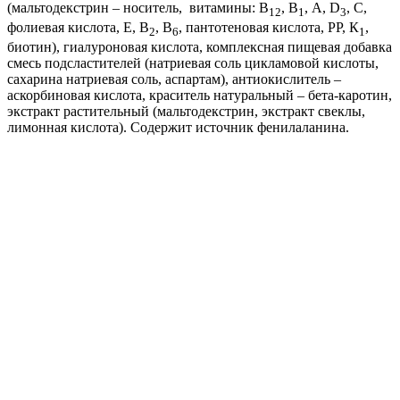
(мальтодекстрин – носитель, витамины: В
, В
, А, D
, С,
12
1
3
фолиевая кислота, Е, В
, В
, пантотеновая кислота, РР, К
,
2
6
1
биотин), гиалуроновая кислота, комплексная пищевая добавка
смесь подсластителей (натриевая соль цикламовой кислоты,
сахарина натриевая соль, аспартам), антиокислитель –
аскорбиновая кислота, краситель натуральный – бета-каротин,
экстракт растительный (мальтодекстрин, экстракт свеклы,
лимонная кислота). Содержит источник фенилаланина.