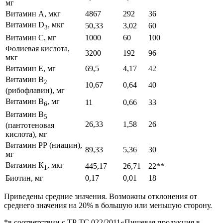
мг
Витамин А, мкг
4867
292
36
Витамин D
, мкг
50,33
3,02
60
3
Витамин С, мг
1000
60
100
Фолиевая кислота,
3200
192
96
мкг
Витамин Е, мг
69,5
4,17
42
Витамин В
2
10,67
0,64
40
(рибофлавин), мг
Витамин В
, мг
11
0,66
33
6
Витамин В
5
26,33
1,58
26
(пантотеновая
кислота), мг
Витамин РР (ниацин),
89,33
5,36
30
мг
Витамин К
, мкг
445,17
26,71
22**
1
Биотин, мг
0,17
0,01
18
Приведены средние значения. Возможны отклонения от
среднего значения на 20% в большую или меньшую сторону.
*в соответствии с ТР ТС 022/2011«Пищевая продукция в